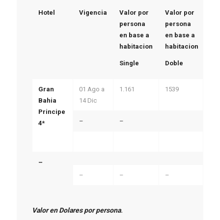
Hotel
Vigencia
Valor por
Valor por
Va
persona
persona
pe
en base a
en base a
en
habitacion
habitacion
ha
Single
Doble
Tri
Gran
01 Ago a
1.161
1539
11
Bahia
14 Dic
Principe
–
–
4*
–
–
–
–
–
–
Valor en Dolares por persona
.