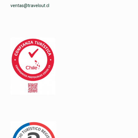
ventas@travelout.cl