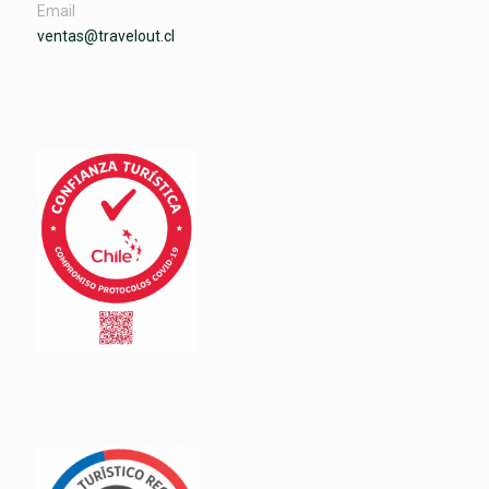
Email
ventas@travelout.cl