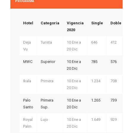
PROGRAMA
Hotel
Categoría
Vigencia
Single
Doble
Tr
2020
Deja
Turista
10 Ene a
646
412
41
Vu
20 Dic
MWC
Superior
10 Ene a
785
576
51
20 Dic
Ikala
Primera
10 Ene a
1.234
708
61
20 Dic
Palo
Primera
10 Ene a
1.265
739
64
Santo
Sup.
20 Dic
Royal
Lujo
10 Ene a
1.649
929
88
Palm
20 Dic