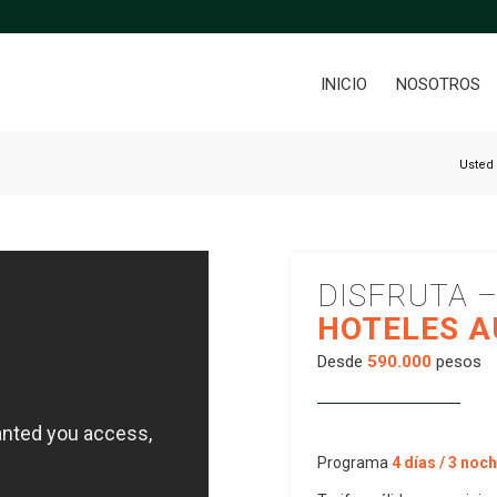
INICIO
NOSOTROS
Usted 
DISFRUTA 
HOTELES A
Desde
590.000
pesos
Programa
4 días / 3 noc