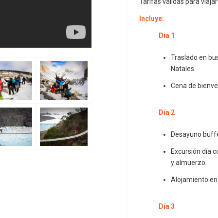
Tarifas válidas para viajar
Incluye:
Día 1
Traslado en bu
Natales.
Cena de bienven
Día 2
Desayuno buffe
Excursión día 
y almuerzo.
Alojamiento en 
Día 3